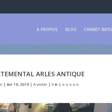
A PROPOS
BLOG
CARNET NATU
RTEMENTAL ARLES ANTIQUE
er
|
Avr 19, 2019
|
A visiter
|
0
|